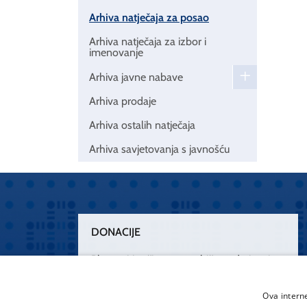
Arhiva natječaja za posao
Arhiva natječaja za izbor i
imenovanje
Arhiva javne nabave
Arhiva prodaje
Arhiva ostalih natječaja
Arhiva savjetovanja s javnošću
DONACIJE
Plemenitim činom nesebičnog darivanja
osnažimo našu zdravstvenu zaštitu.
„Zarazimo“ se dobrotom, donirajmo od
Ova intern