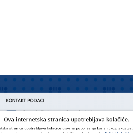
KONTAKT PODACI
Centrala Firule
Centrala Križine
Ova internetska stranica upotrebljava kolačiće.
021 556 111
021 557 111
etska stranica upotrebljava kolačiće u svrhe poboljšanja korisničkog iskustv