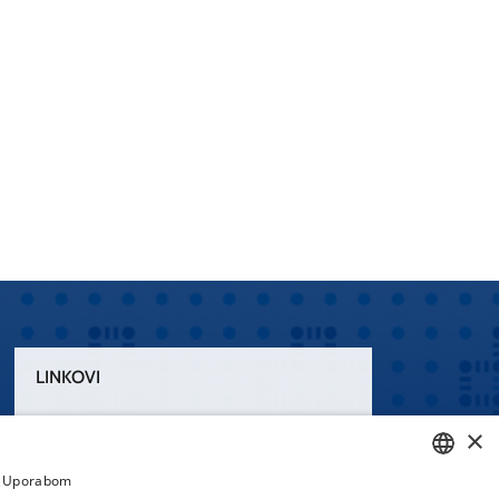
LINKOVI
Uvjeti korištenja
×
Izjava o pristupačnosti
a. Uporabom