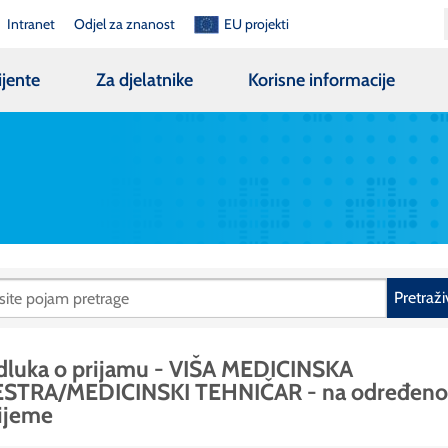
Intranet
Odjel za znanost
EU projekti
ijente
Za djelatnike
Korisne informacije
Pretraži
dluka o prijamu - VIŠA MEDICINSKA
ESTRA/MEDICINSKI TEHNIČAR - na određeno
ijeme