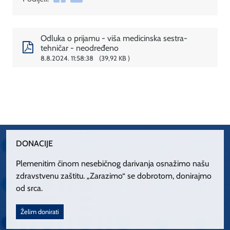
Odluka o prijamu - viša medicinska sestra-
tehničar - neodređeno
8.8.2024. 11:58:38
39,92 KB
DONACIJE
Plemenitim činom nesebičnog darivanja osnažimo našu
zdravstvenu zaštitu. „Zarazimo“ se dobrotom, donirajmo
od srca.
Želim donirati