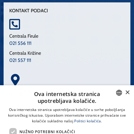
KONTAKT PODACI
Centrala Firule
021 556 111
Centrala Križine
021 557 111
×
Spinčićeva 1, 21000 Split
Ova internetska stranica
Hrvatska
upotrebljava kolačiće.
CROATIAN
Ova internetska stranica upotrebljava kolačiće u svrhe poboljšanja
korisničkog iskustva. Uporabom internetske stranice prihvaćate sve
ENGLISH
kolačiće sukladno našoj
Politici kolačića.
office@kbsplit.hr
NUŽNO POTREBNI KOLAČIĆI