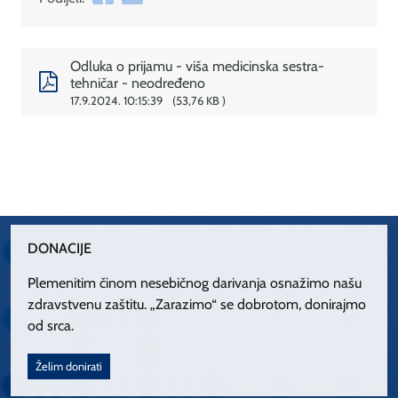
Odluka o prijamu - viša medicinska sestra-
tehničar - neodređeno
17.9.2024. 10:15:39
53,76 KB
DONACIJE
Plemenitim činom nesebičnog darivanja osnažimo našu
zdravstvenu zaštitu. „Zarazimo“ se dobrotom, donirajmo
od srca.
Želim donirati