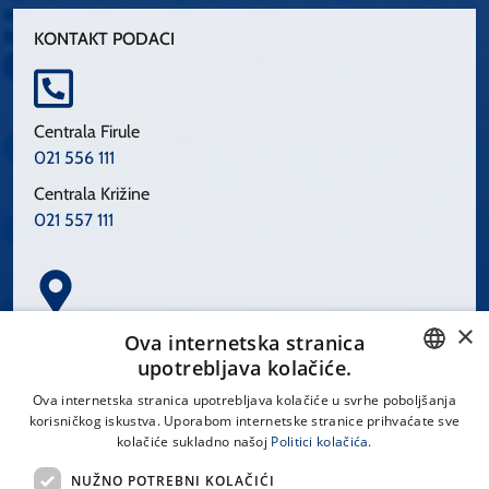
KONTAKT PODACI
Centrala Firule
021 556 111
Centrala Križine
021 557 111
×
Spinčićeva 1, 21000 Split
Ova internetska stranica
Hrvatska
upotrebljava kolačiće.
CROATIAN
Ova internetska stranica upotrebljava kolačiće u svrhe poboljšanja
korisničkog iskustva. Uporabom internetske stranice prihvaćate sve
ENGLISH
kolačiće sukladno našoj
Politici kolačića.
office@kbsplit.hr
NUŽNO POTREBNI KOLAČIĆI