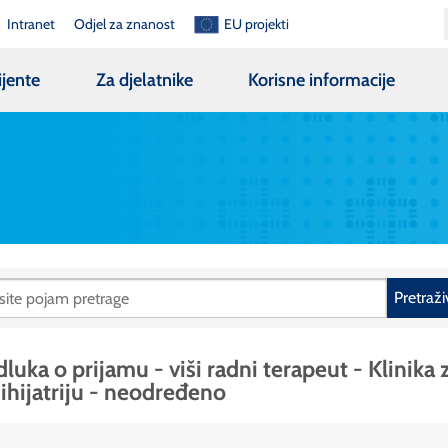
Intranet
Odjel za znanost
EU projekti
ijente
Za djelatnike
Korisne informacije
Pretraži
luka o prijamu - viši radni terapeut - Klinika 
ihijatriju - neodređeno