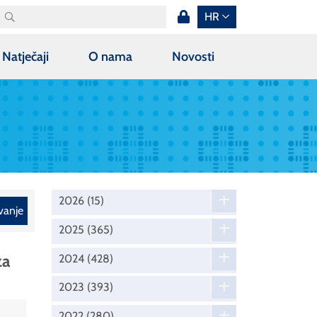
HR
Natječaji
O nama
Novosti
2026
(15)
vanje
2025
(365)
za
2024
(428)
2023
(393)
2022
(280)