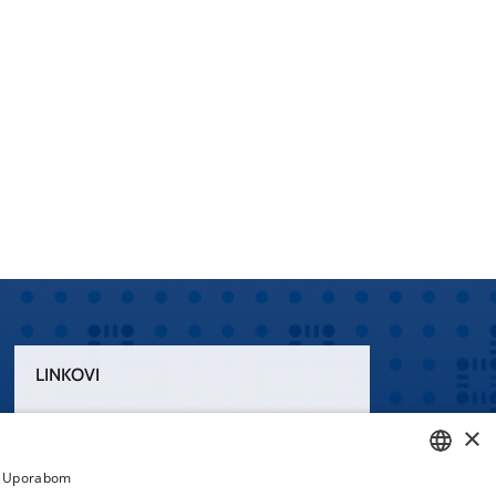
LINKOVI
Uvjeti korištenja
×
Izjava o pristupačnosti
a. Uporabom