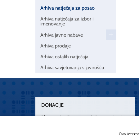
Arhiva natječaja za posao
Arhiva natječaja za izbor i
imenovanje
Arhiva javne nabave
Arhiva prodaje
Arhiva ostalih natječaja
Arhiva savjetovanja s javnošću
DONACIJE
Plemenitim činom nesebičnog darivanja
osnažimo našu zdravstvenu zaštitu.
„Zarazimo“ se dobrotom, donirajmo od
Ova intern