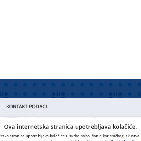
KONTAKT PODACI
Centrala Firule
Centrala Križine
Ova internetska stranica upotrebljava kolačiće.
021 556 111
021 557 111
etska stranica upotrebljava kolačiće u svrhe poboljšanja korisničkog iskustv