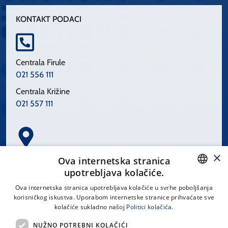
KONTAKT PODACI
Centrala Firule
021 556 111
Centrala Križine
021 557 111
×
Spinčićeva 1, 21000 Split
Ova internetska stranica
Hrvatska
upotrebljava kolačiće.
CROATIAN
Ova internetska stranica upotrebljava kolačiće u svrhe poboljšanja
korisničkog iskustva. Uporabom internetske stranice prihvaćate sve
ENGLISH
kolačiće sukladno našoj
Politici kolačića.
office@kbsplit.hr
NUŽNO POTREBNI KOLAČIĆI