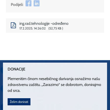
Podijeli:
ing.rad.tehnologije -određeno
17.2.2025. 14:26:02
52,75 KB
DONACIJE
Plemenitim činom nesebičnog darivanja osnažimo našu
zdravstvenu zaštitu. „Zarazimo“ se dobrotom, donirajmo
od srca.
Želim donirati