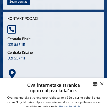
Želim donirati
KONTAKT PODACI
Centrala Firule
021 556 111
Centrala Križine
021 557 111
×
Spinčićeva 1, 21000 Split
Ova internetska stranica
Hrvatska
upotrebljava kolačiće.
CROATIAN
Ova internetska stranica upotrebljava kolačiće u svrhe poboljšanja
korisničkog iskustva. Uporabom internetske stranice prihvaćate sve
ENGLISH
kolačiće sukladno našoj
Politici kolačića.