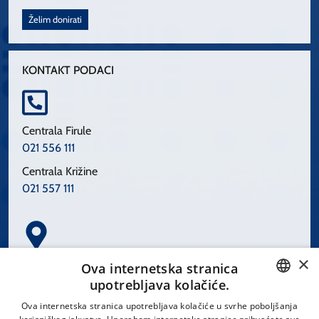
Želim donirati
KONTAKT PODACI
Centrala Firule
021 556 111
Centrala Križine
021 557 111
×
Spinčićeva 1, 21000 Split
Ova internetska stranica
Hrvatska
upotrebljava kolačiće.
CROATIAN
Ova internetska stranica upotrebljava kolačiće u svrhe poboljšanja