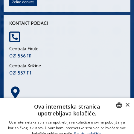
Želim donirati
KONTAKT PODACI
Centrala Firule
021 556 111
Centrala Križine
021 557 111
×
Spinčićeva 1, 21000 Split
Ova internetska stranica
Hrvatska
upotrebljava kolačiće.
CROATIAN
Ova internetska stranica upotrebljava kolačiće u svrhe poboljšanja
korisničkog iskustva. Uporabom internetske stranice prihvaćate sve
ENGLISH
kolačiće sukladno našoj
Politici kolačića.