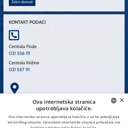
Želim donirati
KONTAKT PODACI
Centrala Firule
021 556 111
Centrala Križine
021 557 111
×
Spinčićeva 1, 21000 Split
Ova internetska stranica
Hrvatska
upotrebljava kolačiće.
CROATIAN
Ova internetska stranica upotrebljava kolačiće u svrhe poboljšanja
korisničkog iskustva. Uporabom internetske stranice prihvaćate sve
ENGLISH
kolačiće sukladno našoj
Politici kolačića.