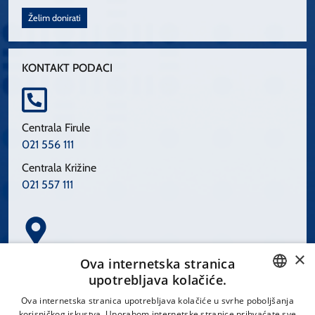
Želim donirati
KONTAKT PODACI
Centrala Firule
021 556 111
Centrala Križine
021 557 111
×
Spinčićeva 1, 21000 Split
Ova internetska stranica
Hrvatska
upotrebljava kolačiće.
CROATIAN
Ova internetska stranica upotrebljava kolačiće u svrhe poboljšanja
korisničkog iskustva. Uporabom internetske stranice prihvaćate sve