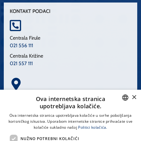
KONTAKT PODACI
Centrala Firule
021 556 111
Centrala Križine
021 557 111
×
Spinčićeva 1, 21000 Split
Ova internetska stranica
Hrvatska
upotrebljava kolačiće.
CROATIAN
Ova internetska stranica upotrebljava kolačiće u svrhe poboljšanja
korisničkog iskustva. Uporabom internetske stranice prihvaćate sve
ENGLISH
kolačiće sukladno našoj
Politici kolačića.
office@kbsplit.hr
NUŽNO POTREBNI KOLAČIĆI