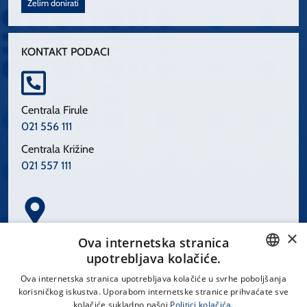
Želim donirati
KONTAKT PODACI
Centrala Firule
021 556 111
Centrala Križine
021 557 111
×
Spinčićeva 1, 21000 Split
Ova internetska stranica
Hrvatska
upotrebljava kolačiće.
CROATIAN
Ova internetska stranica upotrebljava kolačiće u svrhe poboljšanja
korisničkog iskustva. Uporabom internetske stranice prihvaćate sve
ENGLISH
kolačiće sukladno našoj
Politici kolačića.