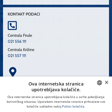
KONTAKT PODACI
Centrala Firule
021 556 111
Centrala Križine
021 557 111
×
Spinčićeva 1, 21000 Split
Ova internetska stranica
Hrvatska
upotrebljava kolačiće.
CROATIAN
Ova internetska stranica upotrebljava kolačiće u svrhe poboljšanja
korisničkog iskustva. Uporabom internetske stranice prihvaćate sve
ENGLISH
kolačiće sukladno našoj
Politici kolačića.
office@kbsplit.hr