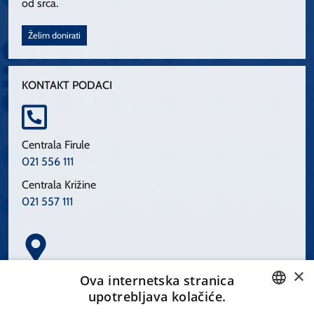
od srca.
Želim donirati
KONTAKT PODACI
Centrala Firule
021 556 111
Centrala Križine
021 557 111
×
Spinčićeva 1, 21000 Split
Ova internetska stranica
Hrvatska
upotrebljava kolačiće.
CROATIAN