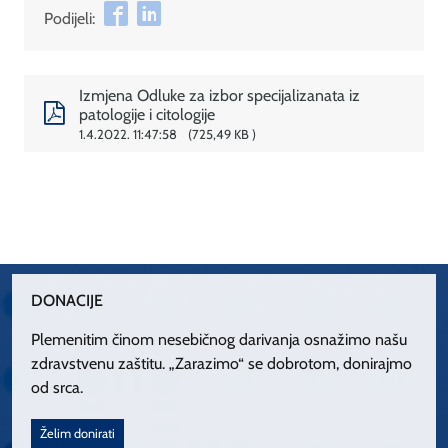
Podijeli:
Izmjena Odluke za izbor specijalizanata iz
patologije i citologije
1.4.2022. 11:47:58
725,49 KB
DONACIJE
Plemenitim činom nesebičnog darivanja osnažimo našu
zdravstvenu zaštitu. „Zarazimo“ se dobrotom, donirajmo
od srca.
Želim donirati