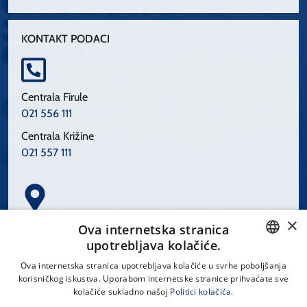
KONTAKT PODACI
Centrala Firule
021 556 111
Centrala Križine
021 557 111
×
Spinčićeva 1, 21000 Split
Ova internetska stranica
Hrvatska
upotrebljava kolačiće.
CROATIAN
Ova internetska stranica upotrebljava kolačiće u svrhe poboljšanja
korisničkog iskustva. Uporabom internetske stranice prihvaćate sve
ENGLISH
kolačiće sukladno našoj
Politici kolačića.
office@kbsplit.hr