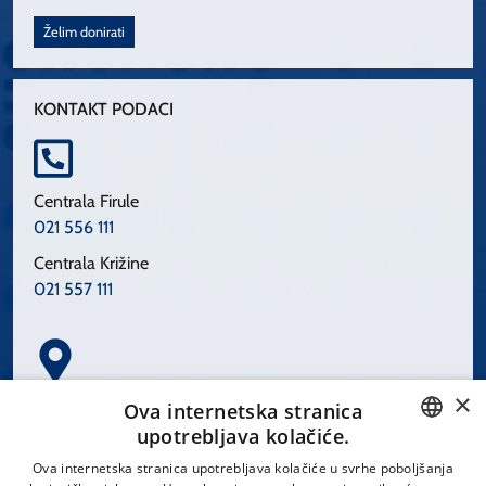
Želim donirati
KONTAKT PODACI
Centrala Firule
021 556 111
Centrala Križine
021 557 111
×
Spinčićeva 1, 21000 Split
Ova internetska stranica
Hrvatska
upotrebljava kolačiće.
CROATIAN
Ova internetska stranica upotrebljava kolačiće u svrhe poboljšanja