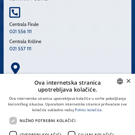
Centrala Firule
021 556 111
Centrala Križine
021 557 111
×
Spinčićeva 1, 21000 Split
Ova internetska stranica
Hrvatska
upotrebljava kolačiće.
CROATIAN
Ova internetska stranica upotrebljava kolačiće u svrhe poboljšanja
korisničkog iskustva. Uporabom internetske stranice prihvaćate sve
ENGLISH
kolačiće sukladno našoj
Politici kolačića.
office@kbsplit.hr
NUŽNO POTREBNI KOLAČIĆI
LINKOVI
IZVEDBENI KOLAČIĆI
CILJANI KOLAČIĆI