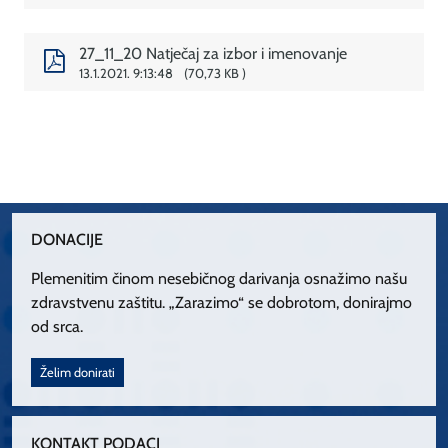
27_11_20 Natječaj za izbor i imenovanje
13.1.2021. 9:13:48
70,73 KB
DONACIJE
Plemenitim činom nesebičnog darivanja osnažimo našu
zdravstvenu zaštitu. „Zarazimo“ se dobrotom, donirajmo
od srca.
Želim donirati
KONTAKT PODACI