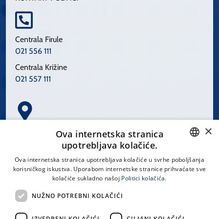
Centrala Firule
021 556 111
Centrala Križine
021 557 111
×
Spinčićeva 1, 21000 Split
Ova internetska stranica
Hrvatska
upotrebljava kolačiće.
CROATIAN
Ova internetska stranica upotrebljava kolačiće u svrhe poboljšanja
korisničkog iskustva. Uporabom internetske stranice prihvaćate sve
ENGLISH
kolačiće sukladno našoj
Politici kolačića.
office@kbsplit.hr
NUŽNO POTREBNI KOLAČIĆI
LINKOVI
IZVEDBENI KOLAČIĆI
CILJANI KOLAČIĆI