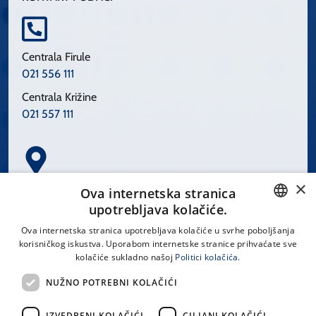
Centrala Firule
021 556 111
Centrala Križine
021 557 111
×
Spinčićeva 1, 21000 Split
Ova internetska stranica
Hrvatska
upotrebljava kolačiće.
CROATIAN
Ova internetska stranica upotrebljava kolačiće u svrhe poboljšanja
korisničkog iskustva. Uporabom internetske stranice prihvaćate sve
ENGLISH
kolačiće sukladno našoj
Politici kolačića.
office@kbsplit.hr
NUŽNO POTREBNI KOLAČIĆI
LINKOVI
IZVEDBENI KOLAČIĆI
CILJANI KOLAČIĆI