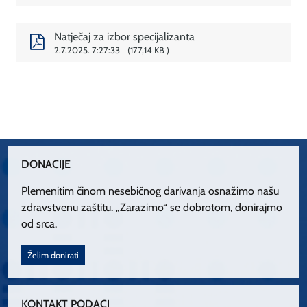
Natječaj za izbor specijalizanta
2.7.2025. 7:27:33
177,14 KB
DONACIJE
Plemenitim činom nesebičnog darivanja osnažimo našu
zdravstvenu zaštitu. „Zarazimo“ se dobrotom, donirajmo
od srca.
Želim donirati
KONTAKT PODACI