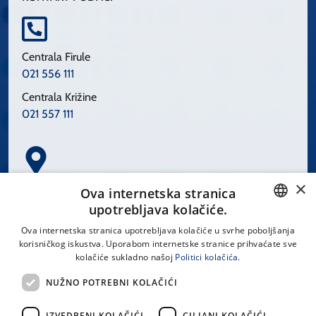
Centrala Firule
021 556 111
Centrala Križine
021 557 111
×
Spinčićeva 1, 21000 Split
Ova internetska stranica
Hrvatska
upotrebljava kolačiće.
CROATIAN
Ova internetska stranica upotrebljava kolačiće u svrhe poboljšanja
korisničkog iskustva. Uporabom internetske stranice prihvaćate sve
ENGLISH
kolačiće sukladno našoj
Politici kolačića.
office@kbsplit.hr
NUŽNO POTREBNI KOLAČIĆI
LINKOVI
IZVEDBENI KOLAČIĆI
CILJANI KOLAČIĆI