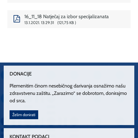
16_11_18 Natječaj za izbor specijalizanata
13.1.2021. 13:29:31
121,75 KB
DONACIJE
Plemenitim činom nesebičnog darivanja osnažimo našu
zdravstvenu zaštitu. „Zarazimo“ se dobrotom, donirajmo
od srca.
Želim donirati
KONTAKT PODACI