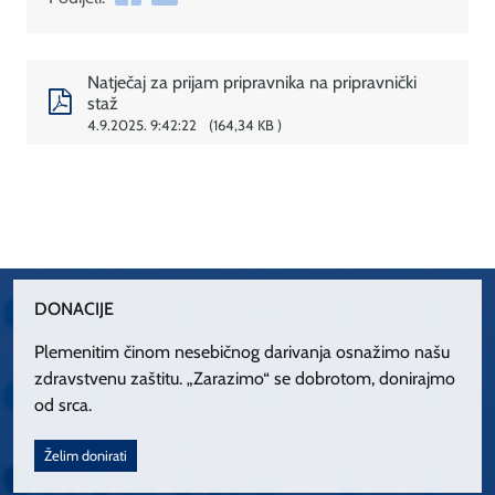
Natječaj za prijam pripravnika na pripravnički
staž
4.9.2025. 9:42:22
164,34 KB
DONACIJE
Plemenitim činom nesebičnog darivanja osnažimo našu
zdravstvenu zaštitu. „Zarazimo“ se dobrotom, donirajmo
od srca.
Želim donirati