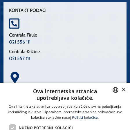
KONTAKT PODACI
Centrala Firule
021 556 111
Centrala Križine
021 557 111
×
Spinčićeva 1, 21000 Split
Ova internetska stranica
Hrvatska
upotrebljava kolačiće.
CROATIAN
Ova internetska stranica upotrebljava kolačiće u svrhe poboljšanja
korisničkog iskustva. Uporabom internetske stranice prihvaćate sve
ENGLISH
kolačiće sukladno našoj
Politici kolačića.
office@kbsplit.hr
NUŽNO POTREBNI KOLAČIĆI