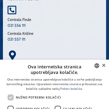
Centrala Firule
021 556 111
Centrala Križine
021 557 111
×
Spinčićeva 1, 21000 Split
Ova internetska stranica
Hrvatska
upotrebljava kolačiće.
CROATIAN
Ova internetska stranica upotrebljava kolačiće u svrhe poboljšanja
korisničkog iskustva. Uporabom internetske stranice prihvaćate sve
ENGLISH
kolačiće sukladno našoj
Politici kolačića.
office@kbsplit.hr
NUŽNO POTREBNI KOLAČIĆI
LINKOVI
IZVEDBENI KOLAČIĆI
CILJANI KOLAČIĆI