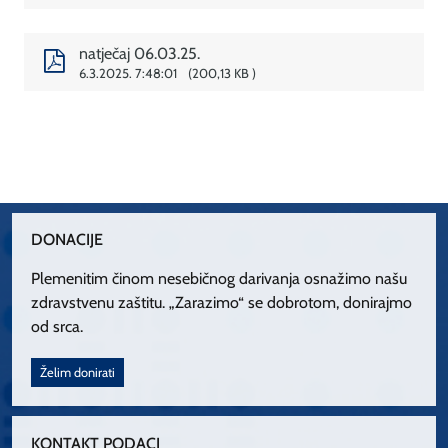
natječaj 06.03.25.
6.3.2025. 7:48:01
200,13 KB
DONACIJE
Plemenitim činom nesebičnog darivanja osnažimo našu
zdravstvenu zaštitu. „Zarazimo“ se dobrotom, donirajmo
od srca.
Želim donirati
KONTAKT PODACI