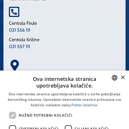
Centrala Firule
021 556 111
Centrala Križine
021 557 111
×
Spinčićeva 1, 21000 Split
Ova internetska stranica
Hrvatska
upotrebljava kolačiće.
CROATIAN
Ova internetska stranica upotrebljava kolačiće u svrhe poboljšanja
korisničkog iskustva. Uporabom internetske stranice prihvaćate sve
ENGLISH
kolačiće sukladno našoj
Politici kolačića.
office@kbsplit.hr
NUŽNO POTREBNI KOLAČIĆI
LINKOVI
IZVEDBENI KOLAČIĆI
CILJANI KOLAČIĆI