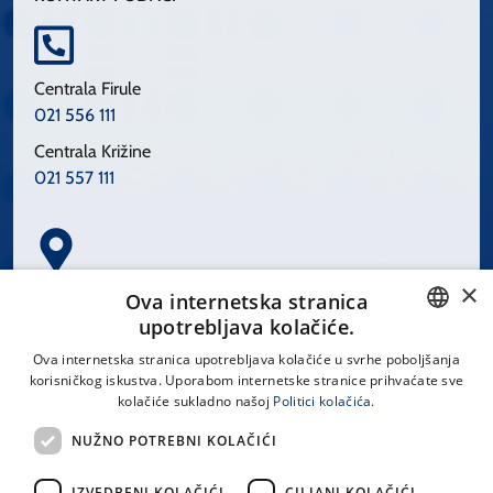
Centrala Firule
021 556 111
Centrala Križine
021 557 111
×
Spinčićeva 1, 21000 Split
Ova internetska stranica
Hrvatska
upotrebljava kolačiće.
CROATIAN
Ova internetska stranica upotrebljava kolačiće u svrhe poboljšanja
korisničkog iskustva. Uporabom internetske stranice prihvaćate sve
ENGLISH
kolačiće sukladno našoj
Politici kolačića.
office@kbsplit.hr
NUŽNO POTREBNI KOLAČIĆI
LINKOVI
IZVEDBENI KOLAČIĆI
CILJANI KOLAČIĆI