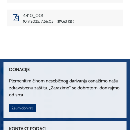
4410_001
10.9.2025. 7:56:05
119,63 KB
DONACIJE
Plemenitim činom nesebičnog darivanja osnažimo našu
zdravstvenu zaštitu. „Zarazimo“ se dobrotom, donirajmo
od srca.
Želim donirati
KONTAKT PODACI