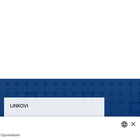
LINKOVI
Uvjeti korištenja
×
Izjava o pristupačnosti
a. Uporabom