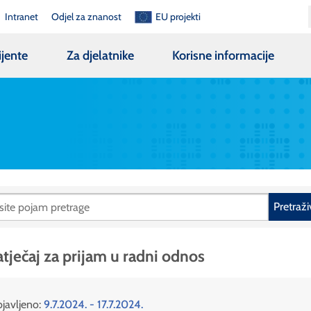
Intranet
Odjel za znanost
EU projekti
ijente
Za djelatnike
Korisne informacije
Pretraži
tječaj za prijam u radni odnos
javljeno:
9.7.2024. - 17.7.2024.