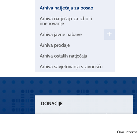
Arhiva natječaja za posao
Arhiva natječaja za izbor i
imenovanje
Arhiva javne nabave
Arhiva prodaje
Arhiva ostalih natječaja
Arhiva savjetovanja s javnošću
DONACIJE
Plemenitim činom nesebičnog darivanja
osnažimo našu zdravstvenu zaštitu.
„Zarazimo“ se dobrotom, donirajmo od
Ova intern