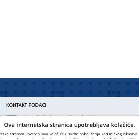
KONTAKT PODACI
Centrala Firule
Centrala Križine
Ova internetska stranica upotrebljava kolačiće.
021 556 111
021 557 111
etska stranica upotrebljava kolačiće u svrhe poboljšanja korisničkog iskustv