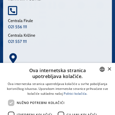
Centrala Firule
021 556 111
Centrala Križine
021 557 111
×
Spinčićeva 1, 21000 Split
Ova internetska stranica
Hrvatska
upotrebljava kolačiće.
CROATIAN
Ova internetska stranica upotrebljava kolačiće u svrhe poboljšanja
korisničkog iskustva. Uporabom internetske stranice prihvaćate sve
ENGLISH
kolačiće sukladno našoj
Politici kolačića.
office@kbsplit.hr
NUŽNO POTREBNI KOLAČIĆI
LINKOVI
IZVEDBENI KOLAČIĆI
CILJANI KOLAČIĆI