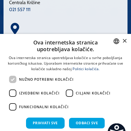
Centrala Križine
021 557 111
×
Spinčićeva 1, 21000 Split
Ova internetska stranica
Hrvatska
upotrebljava kolačiće.
CROATIAN
Ova internetska stranica upotrebljava kolačiće u svrhe poboljšanja
korisničkog iskustva. Uporabom internetske stranice prihvaćate sve
ENGLISH
kolačiće sukladno našoj
Politici kolačića.
office@kbsplit.hr
NUŽNO POTREBNI KOLAČIĆI
LINKOVI
IZVEDBENI KOLAČIĆI
CILJANI KOLAČIĆI
Uvjeti korištenja
FUNKCIONALNI KOLAČIĆI
Izjava o pristupačnosti
PRIHVATI SVE
ODBACI SVE