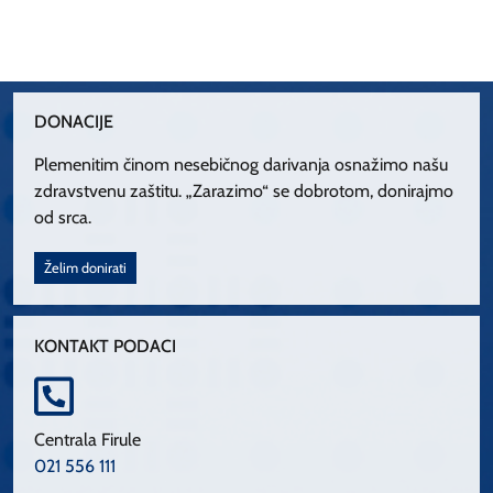
DONACIJE
Plemenitim činom nesebičnog darivanja osnažimo našu
zdravstvenu zaštitu. „Zarazimo“ se dobrotom, donirajmo
od srca.
Želim donirati
KONTAKT PODACI
Centrala Firule
021 556 111