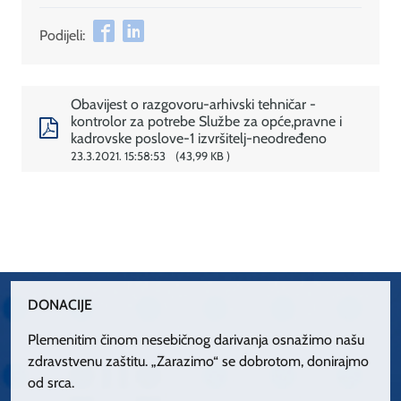
Podijeli:
Obavijest o razgovoru-arhivski tehničar -
kontrolor za potrebe Službe za opće,pravne i
kadrovske poslove-1 izvršitelj-neodređeno
23.3.2021. 15:58:53
43,99 KB
DONACIJE
Plemenitim činom nesebičnog darivanja osnažimo našu
zdravstvenu zaštitu. „Zarazimo“ se dobrotom, donirajmo
od srca.