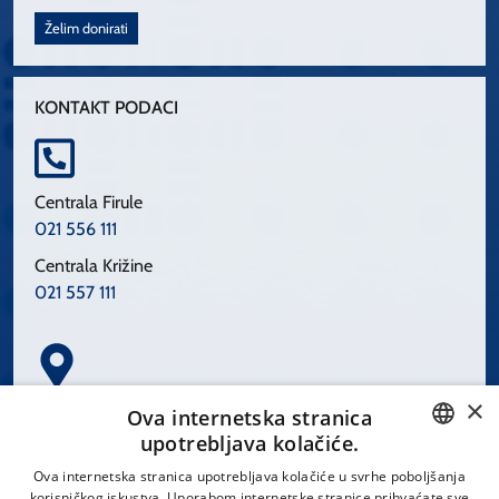
Želim donirati
KONTAKT PODACI
Centrala Firule
021 556 111
Centrala Križine
021 557 111
×
Spinčićeva 1, 21000 Split
Ova internetska stranica
Hrvatska
upotrebljava kolačiće.
CROATIAN
Ova internetska stranica upotrebljava kolačiće u svrhe poboljšanja
korisničkog iskustva. Uporabom internetske stranice prihvaćate sve