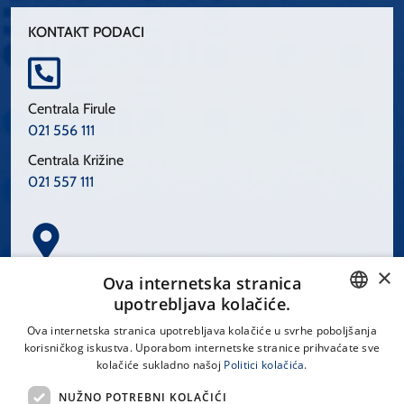
KONTAKT PODACI
Centrala Firule
021 556 111
Centrala Križine
021 557 111
×
Spinčićeva 1, 21000 Split
Ova internetska stranica
Hrvatska
upotrebljava kolačiće.
CROATIAN
Ova internetska stranica upotrebljava kolačiće u svrhe poboljšanja
korisničkog iskustva. Uporabom internetske stranice prihvaćate sve
ENGLISH
kolačiće sukladno našoj
Politici kolačića.
office@kbsplit.hr
NUŽNO POTREBNI KOLAČIĆI