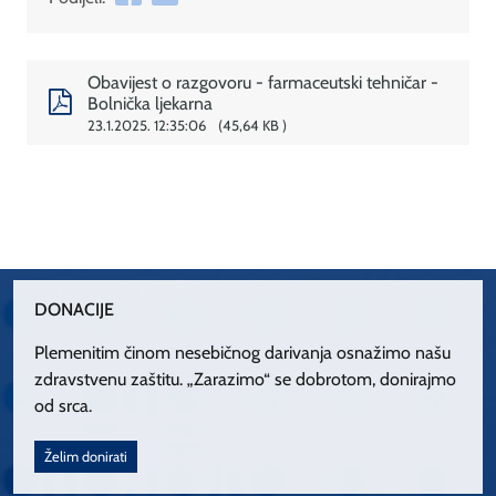
Obavijest o razgovoru - farmaceutski tehničar -
Bolnička ljekarna
23.1.2025. 12:35:06
45,64 KB
DONACIJE
Plemenitim činom nesebičnog darivanja osnažimo našu
zdravstvenu zaštitu. „Zarazimo“ se dobrotom, donirajmo
od srca.
Želim donirati