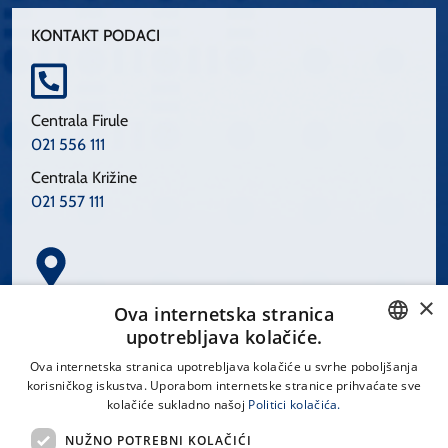
KONTAKT PODACI
Centrala Firule
021 556 111
Centrala Križine
021 557 111
×
Spinčićeva 1, 21000 Split
Ova internetska stranica
Hrvatska
upotrebljava kolačiće.
CROATIAN
Ova internetska stranica upotrebljava kolačiće u svrhe poboljšanja
korisničkog iskustva. Uporabom internetske stranice prihvaćate sve
ENGLISH
kolačiće sukladno našoj
Politici kolačića.
office@kbsplit.hr
NUŽNO POTREBNI KOLAČIĆI