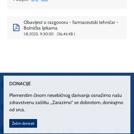
Obavijest o razgovoru - farmaceutski tehničar -
Bolnička ljekarna
1.8.2025. 11:30:50
36,46 KB
DONACIJE
Plemenitim činom nesebičnog darivanja osnažimo našu
zdravstvenu zaštitu. „Zarazimo“ se dobrotom, donirajmo
od srca.
Želim donirati