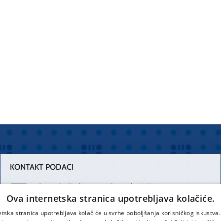
KONTAKT PODACI
Centrala Firule
Centrala Križine
Ova internetska stranica upotrebljava kolačiće.
021 556 111
021 557 111
etska stranica upotrebljava kolačiće u svrhe poboljšanja korisničkog iskustv