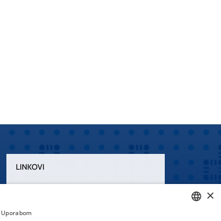
LINKOVI
Uvjeti korištenja
×
Izjava o pristupačnosti
a. Uporabom