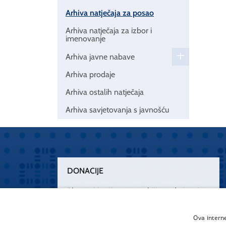
Arhiva natječaja za posao
Arhiva natječaja za izbor i
imenovanje
Arhiva javne nabave
Arhiva prodaje
Arhiva ostalih natječaja
Arhiva savjetovanja s javnošću
DONACIJE
Plemenitim činom nesebičnog darivanja
osnažimo našu zdravstvenu zaštitu.
„Zarazimo“ se dobrotom, donirajmo od
Ova intern