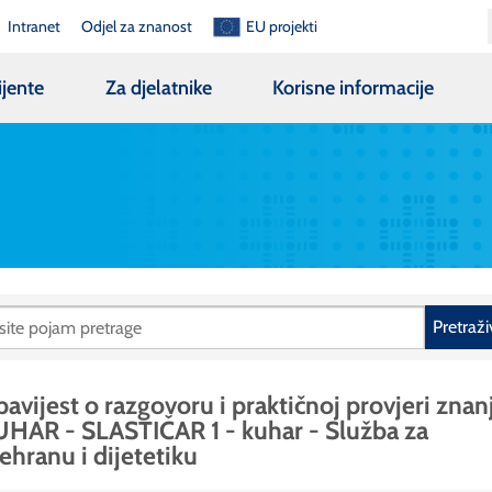
Intranet
Odjel za znanost
EU projekti
ijente
Za djelatnike
Korisne informacije
Pretraži
avijest o razgovoru i praktičnoj provjeri znan
HAR - SLASTIČAR 1 - kuhar - Služba za
ehranu i dijetetiku