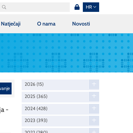
HR
Natječaji
O nama
Novosti
2026
(15)
vanje
2025
(365)
ja -
2024
(428)
2023
(393)
2022
(280)