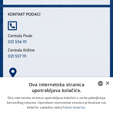
KONTAKT PODACI
Centrala Firule
021 556 111
Centrala Križine
021 557 111
×
Spinčićeva 1, 21000 Split
Ova internetska stranica
Hrvatska
upotrebljava kolačiće.
CROATIAN
Ova internetska stranica upotrebljava kolačiće u svrhe poboljšanja
korisničkog iskustva. Uporabom internetske stranice prihvaćate sve
ENGLISH
kolačiće sukladno našoj
Politici kolačića.
office@kbsplit.hr