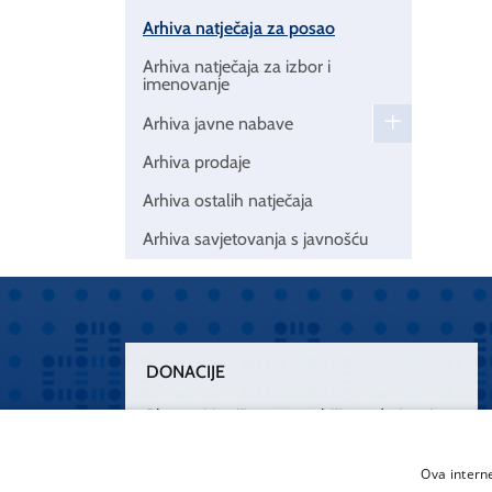
Arhiva natječaja za posao
Arhiva natječaja za izbor i
imenovanje
Arhiva javne nabave
Arhiva prodaje
Arhiva ostalih natječaja
Arhiva savjetovanja s javnošću
DONACIJE
Plemenitim činom nesebičnog darivanja
osnažimo našu zdravstvenu zaštitu.
„Zarazimo“ se dobrotom, donirajmo od
Ova intern