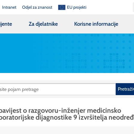
Intranet
Odjel za znanost
EU projekti
ijente
Za djelatnike
Korisne informacije
Pretraži
avijest o razgovoru-inženjer medicinsko
boratorijske dijagnostike 9 izvršitelja neodre