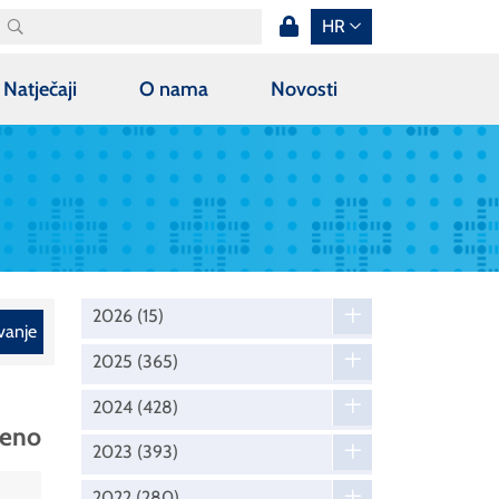
HR
Natječaji
O nama
Novosti
2026
(15)
vanje
2025
(365)
2024
(428)
đeno
2023
(393)
2022
(280)