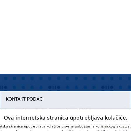
KONTAKT PODACI
Centrala Firule
Centrala Križine
Ova internetska stranica upotrebljava kolačiće.
021 556 111
021 557 111
etska stranica upotrebljava kolačiće u svrhe poboljšanja korisničkog iskustv