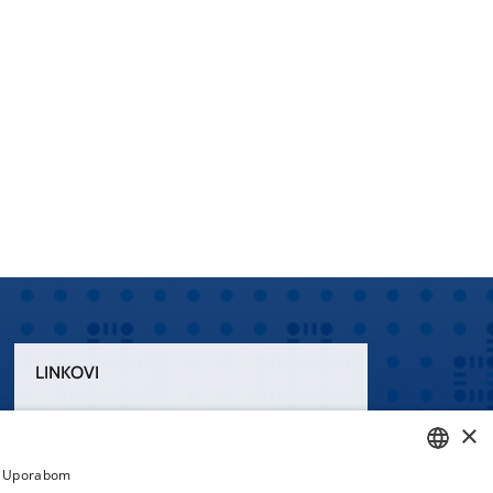
LINKOVI
Uvjeti korištenja
×
Izjava o pristupačnosti
a. Uporabom