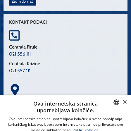
Želim donirati
KONTAKT PODACI
Centrala Firule
021 556 111
Centrala Križine
021 557 111
×
Spinčićeva 1, 21000 Split
Ova internetska stranica
Hrvatska
upotrebljava kolačiće.
CROATIAN
Ova internetska stranica upotrebljava kolačiće u svrhe poboljšanja
korisničkog iskustva. Uporabom internetske stranice prihvaćate sve
ENGLISH
kolačiće sukladno našoj
Politici kolačića.