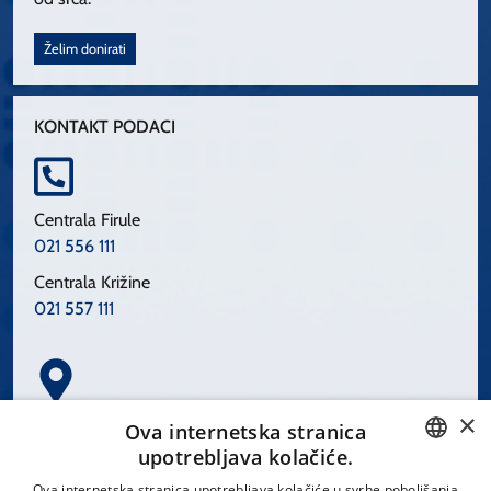
Želim donirati
KONTAKT PODACI
Centrala Firule
021 556 111
Centrala Križine
021 557 111
×
Spinčićeva 1, 21000 Split
Ova internetska stranica
Hrvatska
upotrebljava kolačiće.
CROATIAN
Ova internetska stranica upotrebljava kolačiće u svrhe poboljšanja