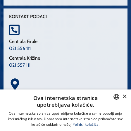
KONTAKT PODACI
Centrala Firule
021 556 111
Centrala Križine
021 557 111
×
Spinčićeva 1, 21000 Split
Ova internetska stranica
Hrvatska
upotrebljava kolačiće.
CROATIAN
Ova internetska stranica upotrebljava kolačiće u svrhe poboljšanja
korisničkog iskustva. Uporabom internetske stranice prihvaćate sve
ENGLISH
kolačiće sukladno našoj
Politici kolačića.
office@kbsplit.hr