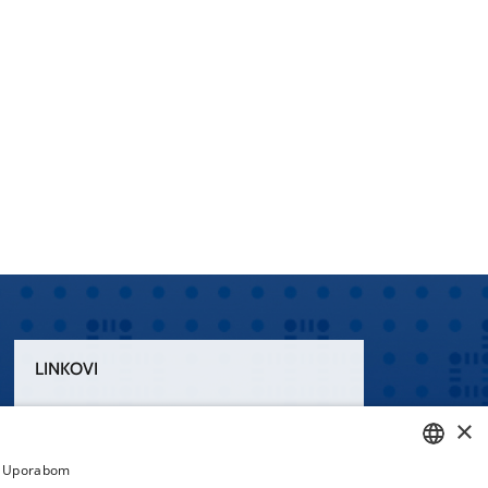
LINKOVI
Uvjeti korištenja
×
Izjava o pristupačnosti
a. Uporabom