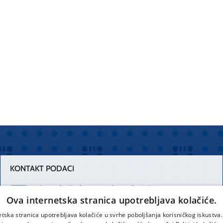
KONTAKT PODACI
Centrala Firule
Centrala Križine
Ova internetska stranica upotrebljava kolačiće.
021 556 111
021 557 111
etska stranica upotrebljava kolačiće u svrhe poboljšanja korisničkog iskustv