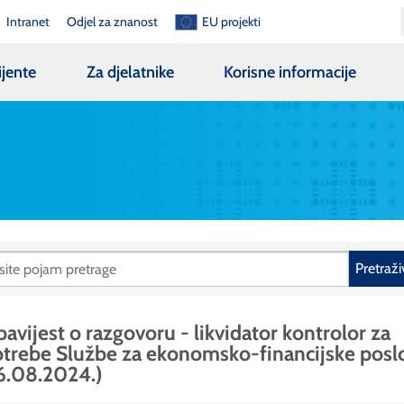
Intranet
Odjel za znanost
EU projekti
ijente
Za djelatnike
Korisne informacije
Pretraži
avijest o razgovoru - likvidator kontrolor za
trebe Službe za ekonomsko-financijske posl
6.08.2024.)