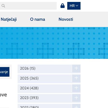
HR
Natječaji
O nama
Novosti
2026
(15)
vanje
2025
(365)
2024
(428)
ove
2023
(393)
2022
(280)