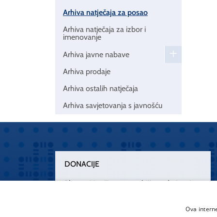
Arhiva natječaja za posao
Arhiva natječaja za izbor i
imenovanje
Arhiva javne nabave
Arhiva prodaje
Arhiva ostalih natječaja
Arhiva savjetovanja s javnošću
DONACIJE
Plemenitim činom nesebičnog darivanja
osnažimo našu zdravstvenu zaštitu.
„Zarazimo“ se dobrotom, donirajmo od
Ova intern