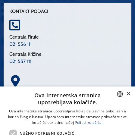
KONTAKT PODACI
Centrala Firule
021 556 111
Centrala Križine
021 557 111
×
Spinčićeva 1, 21000 Split
Ova internetska stranica
Hrvatska
upotrebljava kolačiće.
CROATIAN
Ova internetska stranica upotrebljava kolačiće u svrhe poboljšanja
korisničkog iskustva. Uporabom internetske stranice prihvaćate sve
ENGLISH
kolačiće sukladno našoj
Politici kolačića.
office@kbsplit.hr
NUŽNO POTREBNI KOLAČIĆI