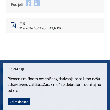
Podijeli:
MS
21.4.2026. 10:12:20
42,12 KB
DONACIJE
Plemenitim činom nesebičnog darivanja osnažimo našu
zdravstvenu zaštitu. „Zarazimo“ se dobrotom, donirajmo
od srca.
Želim donirati