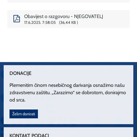
Obavijest o razgovoru - NJEGOVATELJ
17.6.2025. 7:58:05
36,44 KB
DONACIJE
Plemenitim činom nesebičnog darivanja osnažimo našu
zdravstvenu zaštitu. „Zarazimo“ se dobrotom, donirajmo
od srca.
Želim donirati
KONTAKT PODACI