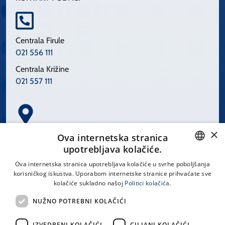
Centrala Firule
021 556 111
Centrala Križine
021 557 111
×
Spinčićeva 1, 21000 Split
Ova internetska stranica
Hrvatska
upotrebljava kolačiće.
CROATIAN
Ova internetska stranica upotrebljava kolačiće u svrhe poboljšanja
korisničkog iskustva. Uporabom internetske stranice prihvaćate sve
ENGLISH
kolačiće sukladno našoj
Politici kolačića.
office@kbsplit.hr
NUŽNO POTREBNI KOLAČIĆI
LINKOVI
IZVEDBENI KOLAČIĆI
CILJANI KOLAČIĆI