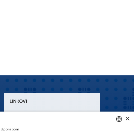
LINKOVI
Uvjeti korištenja
×
Izjava o pristupačnosti
a. Uporabom