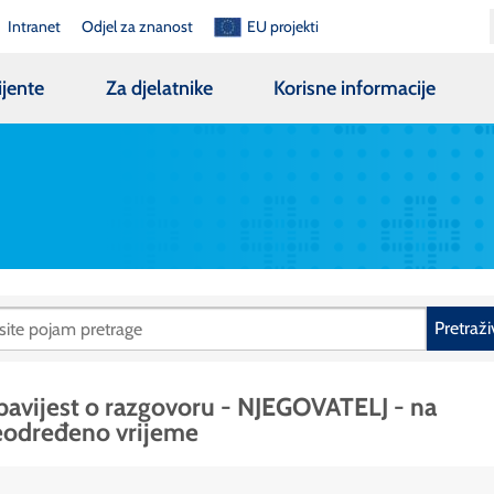
Intranet
Odjel za znanost
EU projekti
ijente
Za djelatnike
Korisne informacije
Pretraži
avijest o razgovoru - NJEGOVATELJ - na
eodređeno vrijeme