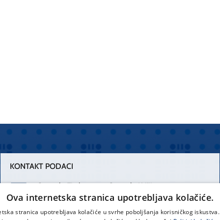
KONTAKT PODACI
Centrala Firule
Centrala Križine
Ova internetska stranica upotrebljava kolačiće.
021 556 111
021 557 111
etska stranica upotrebljava kolačiće u svrhe poboljšanja korisničkog iskustv