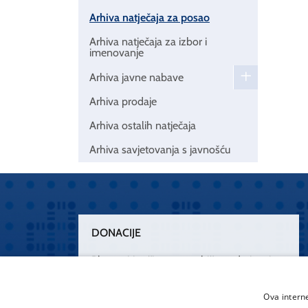
Arhiva natječaja za posao
Arhiva natječaja za izbor i
imenovanje
Arhiva javne nabave
Arhiva prodaje
Arhiva ostalih natječaja
Arhiva savjetovanja s javnošću
DONACIJE
Plemenitim činom nesebičnog darivanja
osnažimo našu zdravstvenu zaštitu.
„Zarazimo“ se dobrotom, donirajmo od
Ova intern