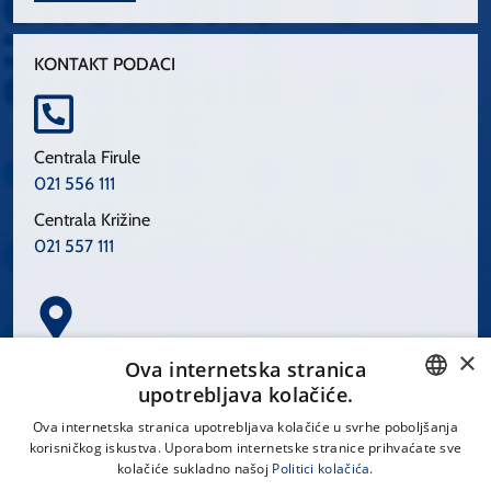
KONTAKT PODACI
Centrala Firule
021 556 111
Centrala Križine
021 557 111
×
Spinčićeva 1, 21000 Split
Ova internetska stranica
Hrvatska
upotrebljava kolačiće.
CROATIAN
Ova internetska stranica upotrebljava kolačiće u svrhe poboljšanja
korisničkog iskustva. Uporabom internetske stranice prihvaćate sve
ENGLISH
kolačiće sukladno našoj
Politici kolačića.
office@kbsplit.hr