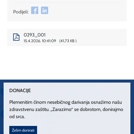
Podijeli:
0293_001
15.4.2026. 10:41:09
41,73 KB
DONACIJE
Plemenitim činom nesebičnog darivanja osnažimo našu
zdravstvenu zaštitu. „Zarazimo“ se dobrotom, donirajmo
od srca.
Želim donirati