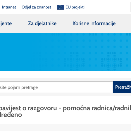
Intranet
Odjel za znanost
EU projekti
ijente
Za djelatnike
Korisne informacije
Pretraži
avijest o razgovoru - pomoćna radnica/radni
dređeno