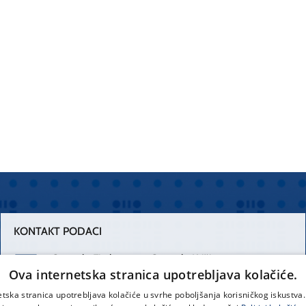
KONTAKT PODACI
Centrala Firule
Centrala Križine
Ova internetska stranica upotrebljava kolačiće.
021 556 111
021 557 111
etska stranica upotrebljava kolačiće u svrhe poboljšanja korisničkog iskustv