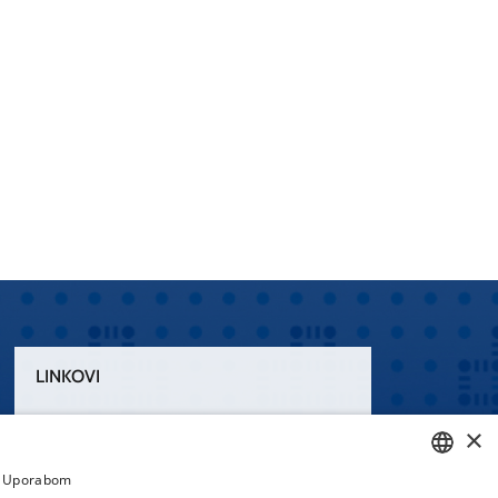
LINKOVI
Uvjeti korištenja
×
Izjava o pristupačnosti
a. Uporabom