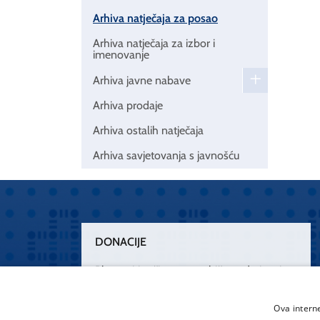
Arhiva natječaja za posao
Arhiva natječaja za izbor i
imenovanje
Arhiva javne nabave
Arhiva prodaje
Arhiva ostalih natječaja
Arhiva savjetovanja s javnošću
DONACIJE
Plemenitim činom nesebičnog darivanja
osnažimo našu zdravstvenu zaštitu.
„Zarazimo“ se dobrotom, donirajmo od
Ova intern