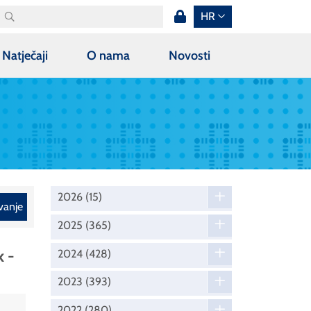
HR
Natječaji
O nama
Novosti
2026
(15)
vanje
2025
(365)
k -
2024
(428)
2023
(393)
2022
(280)