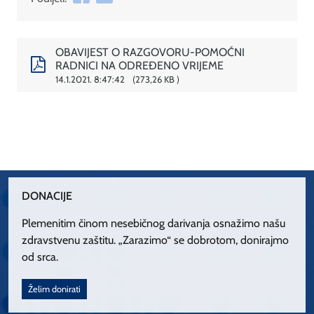
OBAVIJEST O RAZGOVORU-POMOĆNI
RADNICI NA ODREĐENO VRIJEME
14.1.2021. 8:47:42
273,26 KB
DONACIJE
Plemenitim činom nesebičnog darivanja osnažimo našu
zdravstvenu zaštitu. „Zarazimo“ se dobrotom, donirajmo
od srca.
Želim donirati