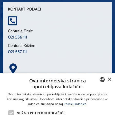
KONTAKT PODACI
Centrala Firule
021 556 111
Centrala Križine
021 557 111
×
Spinčićeva 1, 21000 Split
Ova internetska stranica
Hrvatska
upotrebljava kolačiće.
CROATIAN
Ova internetska stranica upotrebljava kolačiće u svrhe poboljšanja
korisničkog iskustva. Uporabom internetske stranice prihvaćate sve
ENGLISH
kolačiće sukladno našoj
Politici kolačića.
office@kbsplit.hr
NUŽNO POTREBNI KOLAČIĆI