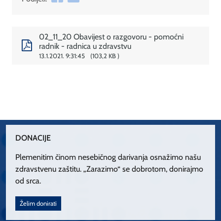
02_11_20 Obavijest o razgovoru - pomoćni
radnik - radnica u zdravstvu
13.1.2021. 9:31:45
103,2 KB
DONACIJE
Plemenitim činom nesebičnog darivanja osnažimo našu
zdravstvenu zaštitu. „Zarazimo“ se dobrotom, donirajmo
od srca.
Želim donirati