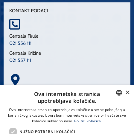
KONTAKT PODACI
Centrala Firule
021 556 111
Centrala Križine
021 557 111
×
Spinčićeva 1, 21000 Split
Ova internetska stranica
Hrvatska
upotrebljava kolačiće.
CROATIAN
Ova internetska stranica upotrebljava kolačiće u svrhe poboljšanja
korisničkog iskustva. Uporabom internetske stranice prihvaćate sve
ENGLISH
kolačiće sukladno našoj
Politici kolačića.
office@kbsplit.hr
NUŽNO POTREBNI KOLAČIĆI