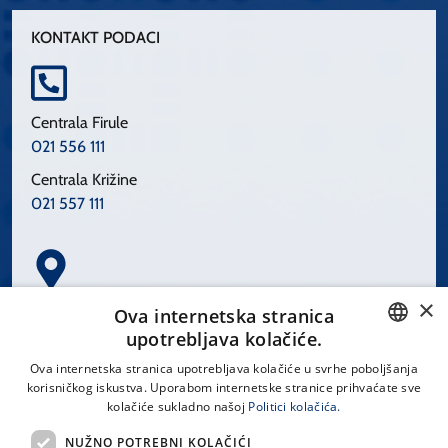
KONTAKT PODACI
Centrala Firule
021 556 111
Centrala Križine
021 557 111
×
Spinčićeva 1, 21000 Split
Ova internetska stranica
Hrvatska
upotrebljava kolačiće.
CROATIAN
Ova internetska stranica upotrebljava kolačiće u svrhe poboljšanja
korisničkog iskustva. Uporabom internetske stranice prihvaćate sve
ENGLISH
kolačiće sukladno našoj
Politici kolačića.
office@kbsplit.hr
NUŽNO POTREBNI KOLAČIĆI