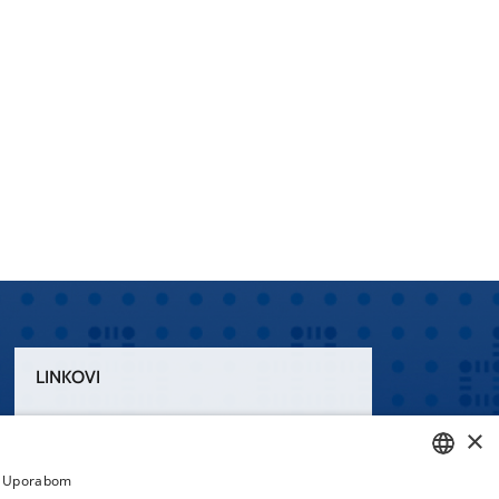
LINKOVI
Uvjeti korištenja
×
Izjava o pristupačnosti
a. Uporabom