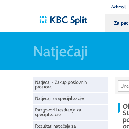
Webmail
Za pac
Natječaji
Natječaj - Zakup poslovnih
prostora
Natječaji za specijalizacije
O
Razgovori i testiranja za
S
specijalizacije
po
o
Rezultati natječaja za