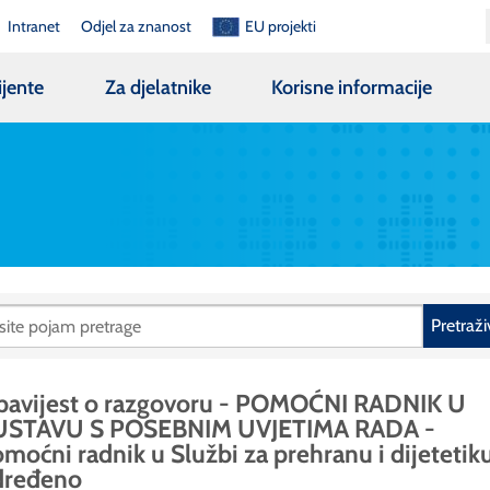
Intranet
Odjel za znanost
EU projekti
ijente
Za djelatnike
Korisne informacije
Pretraži
bavijest o razgovoru - POMOĆNI RADNIK U
USTAVU S POSEBNIM UVJETIMA RADA -
moćni radnik u Službi za prehranu i dijetetiku
dređeno