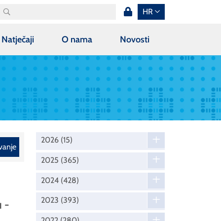
HR
Natječaji
O nama
Novosti
2026
(15)
vanje
2025
(365)
2024
(428)
2023
(393)
 -
2022
(280)