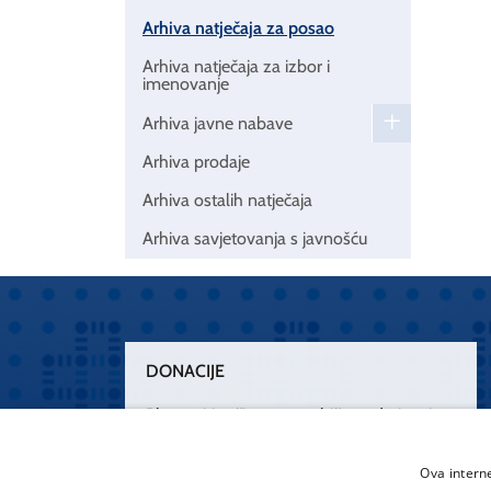
Arhiva natječaja za posao
Arhiva natječaja za izbor i
imenovanje
Arhiva javne nabave
Arhiva prodaje
Arhiva ostalih natječaja
Arhiva savjetovanja s javnošću
DONACIJE
Plemenitim činom nesebičnog darivanja
osnažimo našu zdravstvenu zaštitu.
„Zarazimo“ se dobrotom, donirajmo od
Ova intern