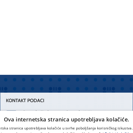
KONTAKT PODACI
Centrala Firule
Centrala Križine
Ova internetska stranica upotrebljava kolačiće.
021 556 111
021 557 111
etska stranica upotrebljava kolačiće u svrhe poboljšanja korisničkog iskustv