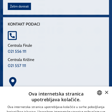
Želim donirati
KONTAKT PODACI
Centrala Firule
021 556 111
Centrala Križine
021 557 111
×
Spinčićeva 1, 21000 Split
Ova internetska stranica
Hrvatska
upotrebljava kolačiće.
CROATIAN
Ova internetska stranica upotrebljava kolačiće u svrhe poboljšanja
korisničkog iskustva. Uporabom internetske stranice prihvaćate sve