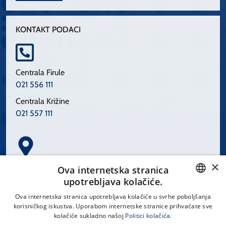
KONTAKT PODACI
Centrala Firule
021 556 111
Centrala Križine
021 557 111
×
Spinčićeva 1, 21000 Split
Ova internetska stranica
Hrvatska
upotrebljava kolačiće.
CROATIAN
Ova internetska stranica upotrebljava kolačiće u svrhe poboljšanja
korisničkog iskustva. Uporabom internetske stranice prihvaćate sve
ENGLISH
kolačiće sukladno našoj
Politici kolačića.
office@kbsplit.hr