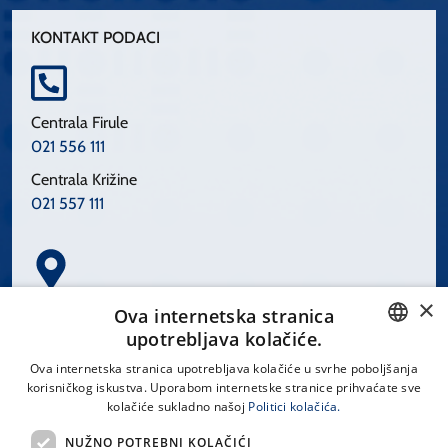
KONTAKT PODACI
Centrala Firule
021 556 111
Centrala Križine
021 557 111
×
Spinčićeva 1, 21000 Split
Ova internetska stranica
Hrvatska
upotrebljava kolačiće.
CROATIAN
Ova internetska stranica upotrebljava kolačiće u svrhe poboljšanja
korisničkog iskustva. Uporabom internetske stranice prihvaćate sve
ENGLISH
kolačiće sukladno našoj
Politici kolačića.
office@kbsplit.hr
NUŽNO POTREBNI KOLAČIĆI