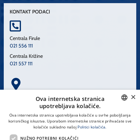
KONTAKT PODACI
Centrala Firule
021 556 111
Centrala Križine
021 557 111
×
Spinčićeva 1, 21000 Split
Ova internetska stranica
Hrvatska
upotrebljava kolačiće.
CROATIAN
Ova internetska stranica upotrebljava kolačiće u svrhe poboljšanja
korisničkog iskustva. Uporabom internetske stranice prihvaćate sve
ENGLISH
kolačiće sukladno našoj
Politici kolačića.
office@kbsplit.hr
NUŽNO POTREBNI KOLAČIĆI