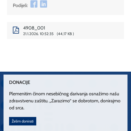
Podijeli:
4908_001
21.1.2026. 10:52:35
44,17 KB
DONACIJE
Plemenitim činom nesebičnog darivanja osnažimo našu
zdravstvenu zaštitu. „Zarazimo“ se dobrotom, donirajmo
od srca.
Želim donirati